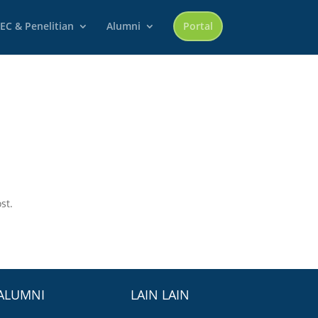
EC & Penelitian
Alumni
Portal
st.
ALUMNI
LAIN LAIN